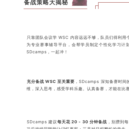
备战策略大揭秘
只靠团队会议学 WSC 内容远远不够，队员们得利用
为专业赛事辅导平台，会帮学员制定个性化学习计
SDcamps，一起冲！
充分备战 WSC 至关重要
，SDcamps 深知备赛
维，深入思考，感受学科乐趣。认真备赛，才能在比赛
SDcamps 建议
每天花 20 - 30 分钟备战
，别攒到每
习后持续回顾能让记忆更牢；三是对日程繁忙的学生，