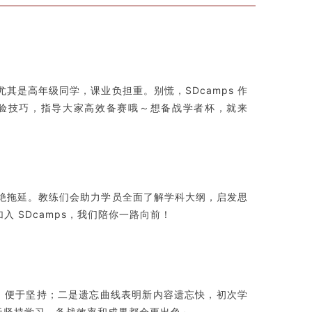
其是高年级同学，课业负担重。别慌，SDcamps 作
验技巧，指导大家高效备赛哦～想备战学者杯，就来
拒绝拖延。教练们会助力学员全面了解学科大纲，启发思
 SDcamps，我们陪你一路向前！
，便于坚持；二是遗忘曲线表明新内容遗忘快，初次学
天坚持学习，备战效率和成果都会更出色～