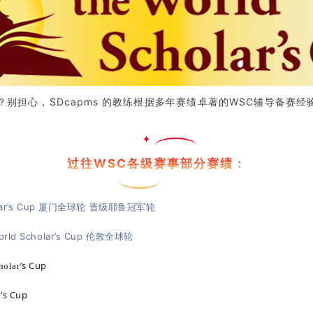
别担心，SDcapms 的教练根据多年赛绩卓著的WSC辅导备赛
过往WSC各级赛事部分赛绩：
r’s Cup 厦门全球轮 晋级耶鲁冠军轮
cholar’s Cup 伦敦全球轮
’
s Cup
lar
’
s Cup
r