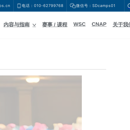
s.cn
电话：010-62799768
微信号：SDcamps01
WSC
CNAP
内容与指南
赛事 / 课程
关于我