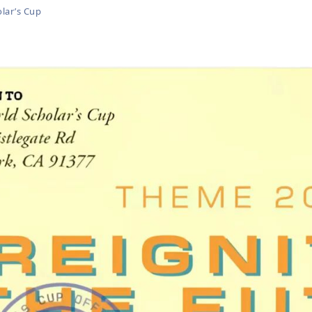
r’s Cup