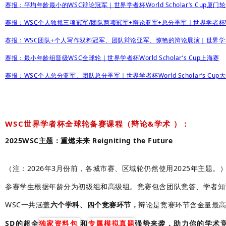
赛报：平均年龄最小的WSC辩论冠军｜世界学者杯World Scholar’s Cup厦门轮
赛报：WSC个人独揽三项冠军/团队两项冠军+辩论亚军+总分季军｜世界学者杯World 
赛报：WSC团队+个人写作双料冠军、团队辩论亚军、惊艳的辩论展演｜世界学者杯Worl
赛报：最小年龄组晋级WSC全球轮｜世界学者杯World Scholar’s Cup上海赛
赛报：WSC个人总分亚军、团队总分季军｜世界学者杯World Scholar’s Cup
WSC世界学者杯全球轮备赛课程（
辩论&学术
）：
2025WSC主题：重燃未来 Reigniting the Future
（
注：2026年3月份前，各城市赛、区域轮仍然使用2025年主题。
参赛学生根据年龄分为初级组和高级组。竞赛包含团队竞答、学者知
WSC一共涵盖
六个学科、
四个竞赛
环节，
辩论是竞赛环节含金量最
SD的超全
独家资料包
和
专属模拟真题
强势来袭，助力你的
学术