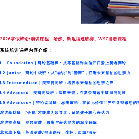
2026寒假辩论/演讲课程｜哈佛、斯坦福邀请赛、WSC备赛课程
系统培训课程内容介绍：
L1-Foundation｜辩论基础班：从零基础到自信开口爱上英语辩论
L2-Junior｜辩论中级班：从“会说”到“善辩”，打造未来领袖的思辨力
L3-Intermediate｜美辩提高班：培养未来领袖的思辨之声
L4 Advanced｜美辩高级班：深度来袭，在复杂辩题中破局与制胜
L5 Advanced+｜辩论晋阶班：思辨重构，在多元价值世界中寻找思想的
演讲基础班｜“会说”才能成为领导者：赋能孩子核心表达力
演讲提高班｜即兴演讲：思辨与表达能力的深度锤炼
北京线下班・英语演讲/辩论课程｜坐标：西城/海淀