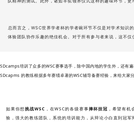
队精神的测试。此外，诸如羊驼领养仪式这样的趣味环节，更
总而言之，WSC世界学者杯的学者碗环节不仅是对学术知识
体验团队协作乐趣的绝佳机会。对于所有参与者来说，这不仅
SDcamps培训了众多的WSC赛事选手，除中国内地的学生外，还
SDcapms 的教练根据多年赛绩卓著的WSC辅导备赛经验，来给
如果你想
挑战WSC
，在WSC的各级赛事
捧杯挂冠
，希望有机
验，强大的教练团队，系统的培训能力，从辩论小白直到冠军